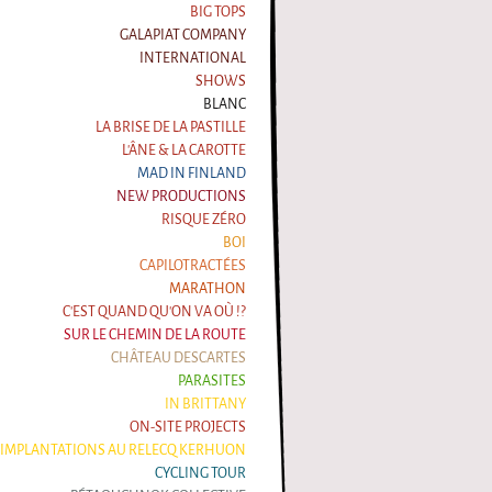
BIG TOPS
GALAPIAT COMPANY
INTERNATIONAL
SHOWS
BLANC
LA BRISE DE LA PASTILLE
L'ÂNE & LA CAROTTE
MAD IN FINLAND
NEW PRODUCTIONS
RISQUE ZÉRO
BOI
CAPILOTRACTÉES
MARATHON
C'EST QUAND QU'ON VA OÙ !?
SUR LE CHEMIN DE LA ROUTE
CHÂTEAU DESCARTES
PARASITES
IN BRITTANY
ON-SITE PROJECTS
IMPLANTATIONS AU RELECQ KERHUON
CYCLING TOUR