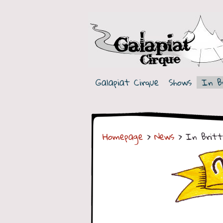
G
a
Galapiat Cirque
Shows
In B
l
a
p
Homepage
>
News
> In Britt
i
a
t
C