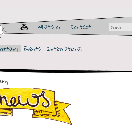
What's on
Contact
rittany
Events
International
any