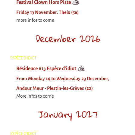
9 km²
Festival Clown Hors Piste
Pétaouchnok Collective
Friday 13 November, Theix (56)
more infos to come
Events
Cirque & Mer
December 2026
Cirque & Mer
Cirque & Mer 2017- The little one
ESPÈCE D'IDIOT
Previous editions
Résidence #13 Espèce d'idiot
Festival "Tant qu'il y aura des Mouettes"
From Monday 14 to Wednesday 23 December,
What's this?
Andour Meur - Plestin-les-Grèves (22)
Previous years
More infos to come
International
January 2027
The approach
MOST - A bridge between Warmia-Mazuria
and Bretagne
ESPÈCE D'IDIOT