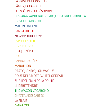
LA BRISE DE LA PASTILLE
L'ÂNE & LA CAROTTE
LES MAÎTRES DU DÉSORDRE
L'ESSAIM - PARTICIPATIVE PROJECT SURROUNDING LA
BRISE DE LA PASTILLE
MAD IN FINLAND
SANS-CULOTTE
NEW PRODUCTIONS
ESPÈCE D'IDIOT
IL VA PLEUVOIR
RISQUE ZÉRO
BOI
CAPILOTRACTÉES
MARATHON
C'EST QUAND QU'ON VA OÙ !?
ROUE DE LA MORT (WHEEL OF DEATH)
SUR LE CHEMIN DE LA ROUTE
L'HERBE TENDRE
THE WAGON VAGABOND
CHÂTEAU DESCARTES
LA F.R.A.P.
PARASITES