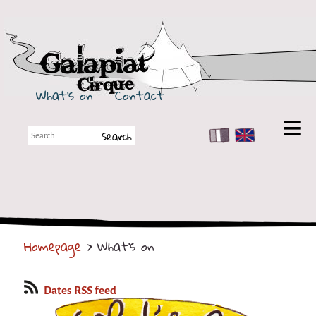
Galapiat Cirque
What's on
Contact
FR
EN
Galapiat Cirque
Short story
Big Tops
Homepage
> What's on
Partners
Shows
Dates RSS feed
Shows