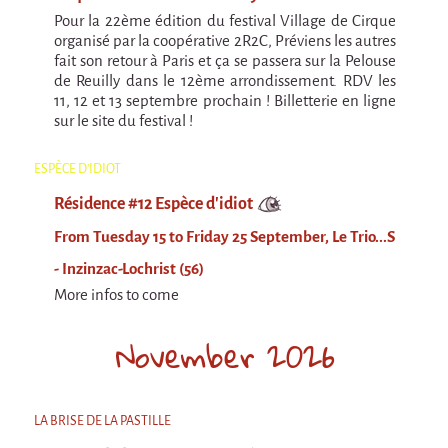
La F.R.A.P.
Pour la 22ème édition du festival Village de Cirque
the Wagon Vagabond
organisé par la coopérative 2R2C, Préviens les autres
fait son retour à Paris et ça se passera sur la Pelouse
Château Descartes
de Reuilly dans le 12ème arrondissement. RDV les
11, 12 et 13 septembre prochain ! Billetterie en ligne
Parasites
sur le site du festival !
In Brittany
Territorial projects
ESPÈCE D'IDIOT
On-site projects
Résidence #12 Espèce d'idiot
Générations Cirque
From Tuesday 15 to Friday 25 September, Le Trio...S
- Inzinzac-Lochrist (56)
La Première Fois - The First Time
More infos to come
Implantations au Relecq Kerhuon
November 2026
Dédoublez-moi
Mobile projects
Cycling tour
LA BRISE DE LA PASTILLE