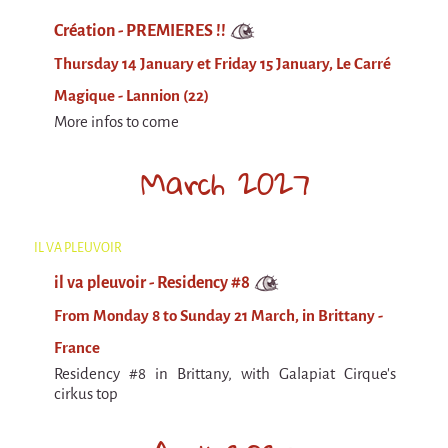
Argentina & Chile
Création - PREMIERES !!
Travel diaries
Thursday 14 January et Friday 15 January, Le Carré
Galapiat's Travels Blog
Magique - Lannion (22)
More infos to come
March 2027
IL VA PLEUVOIR
il va pleuvoir - Residency #8
From Monday 8 to Sunday 21 March, in Brittany -
France
Residency #8 in Brittany, with Galapiat Cirque's
cirkus top