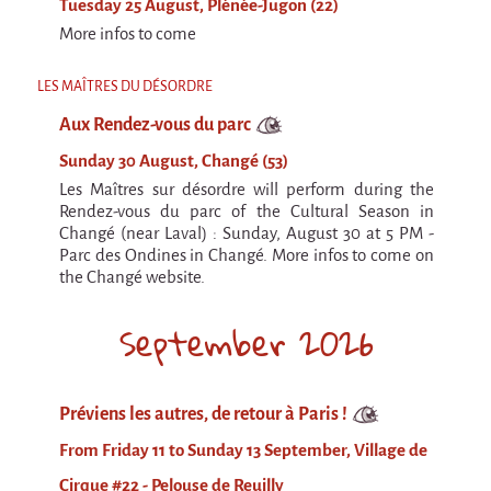
Tuesday 25 August, Plénée-Jugon (22)
Espèce d'idiot
More infos to come
Il va pleuvoir
LES MAÎTRES DU DÉSORDRE
Il va pleuvoir
Aux Rendez-vous du parc
And before that?
Sunday 30 August, Changé (53)
Risque ZérO
Les Maîtres sur désordre will perform during the
BOI
Rendez-vous du parc of the Cultural Season in
Changé (near Laval) : Sunday, August 30 at 5 PM -
Capilotractées
Parc des Ondines in Changé. More infos to come on
the Changé website.
Marathon
September 2026
C'est quand qu'on va où !?
Roue de la Mort (Wheel of Death)
Sur le Chemin de la Route
Préviens les autres, de retour à Paris !
L'herbe tendre
From Friday 11 to Sunday 13 September, Village de
Cirque #22 - Pelouse de Reuilly