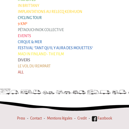
IN BRITTANY
IMPLANTATIONS AU RELECQ KERHUON
CYCLING TOUR
9 KM²
PÉTAOUCHNOK COLLECTIVE
EVENTS
CIRQUE & MER
FESTIVAL "TANT QU'IL Y AURA DES MOUETTES"
MAD IN FINLAND - THE FILM
DIVERS
LE VOL DU REMPART
ALL
Press
Contact
Mentions légales
Credit
Facebook