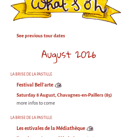
Attraction Capillaire
BLANC
Courbatures
See previous tour dates
Muscle Pain
La Brise de la Pastille
August 2026
L'âne & la carotte
Les maîtres du désordre
LA BRISE DE LA PASTILLE
L'essaim - participative project surrounding
Festival Bell'arte
La Brise de la Pastille
Saturday 8 August, Chavagnes-en-Paillers (85)
Mad in Finland
more infos to come
Sans-culotte
LA BRISE DE LA PASTILLE
Sans-culotte
Les estivales de la Médiathèque
New productions