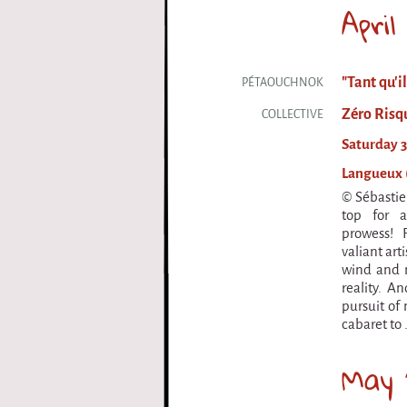
April
"Tant qu'i
PÉTAOUCHNOK
Zéro Risq
COLLECTIVE
Saturday 3
Langueux 
© Sébastie
top for a
prowess! 
valiant art
wind and 
reality. A
pursuit of 
cabaret to .
May 