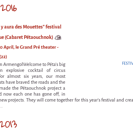
 2016
l y aura des Mouettes" festival
ue (Cabaret Pétaouchnok)
0 April, le Grand Pré theater -
(22)
FESTI
n ArmengolWelcome to Péta’s big
n explosive cocktail of circus
For almost six years, our most
ists have braved the roads and the
made the Pétaouchnok project a
nd now each one has gone off, in
new projects. They will come together for this year’s festival and cre
..
2013