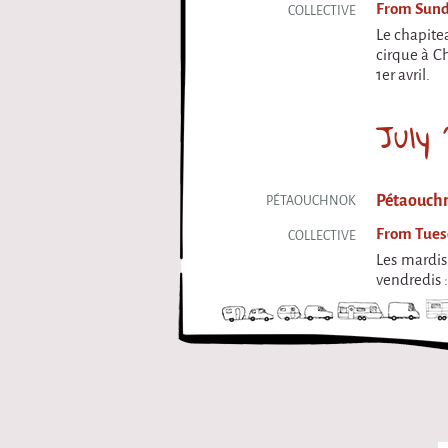
From Sunda
COLLECTIVE
Le chapite
cirque à C
1er avril.
July 
Pétaouchn
PÉTAOUCHNOK
From Tuesd
COLLECTIVE
Les mardis 
vendredis 