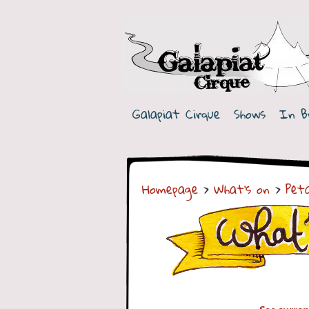
G
a
Galapiat Cirque
Shows
In B
l
a
p
Homepage
>
What's on
>
Péta
i
a
t
C