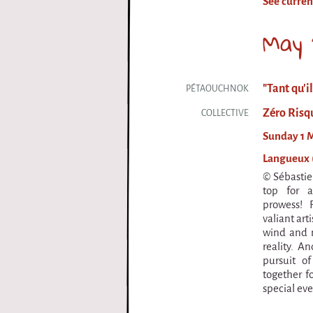
See curren
i
May 
r
q
"Tant qu'i
PÉTAOUCHNOK
u
Zéro Risq
COLLECTIVE
e
Sunday 1 M
Langueux 
© Sébastie
top for a
prowess! 
valiant art
wind and 
reality. A
pursuit o
together fo
special eve