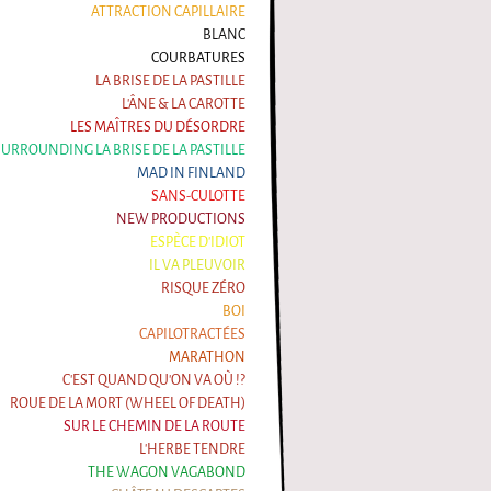
ATTRACTION CAPILLAIRE
BLANC
COURBATURES
LA BRISE DE LA PASTILLE
L'ÂNE & LA CAROTTE
LES MAÎTRES DU DÉSORDRE
 SURROUNDING LA BRISE DE LA PASTILLE
MAD IN FINLAND
SANS-CULOTTE
NEW PRODUCTIONS
ESPÈCE D'IDIOT
IL VA PLEUVOIR
RISQUE ZÉRO
BOI
CAPILOTRACTÉES
MARATHON
C'EST QUAND QU'ON VA OÙ !?
ROUE DE LA MORT (WHEEL OF DEATH)
SUR LE CHEMIN DE LA ROUTE
L'HERBE TENDRE
THE WAGON VAGABOND