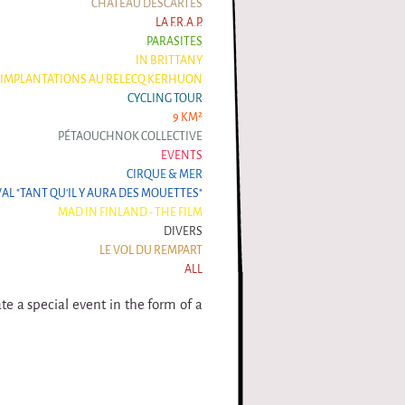
CHÂTEAU DESCARTES
LA F.R.A.P.
PARASITES
IN BRITTANY
IMPLANTATIONS AU RELECQ KERHUON
CYCLING TOUR
9 KM²
PÉTAOUCHNOK COLLECTIVE
EVENTS
CIRQUE & MER
VAL "TANT QU'IL Y AURA DES MOUETTES"
MAD IN FINLAND - THE FILM
DIVERS
LE VOL DU REMPART
ALL
ate a special event in the form of a