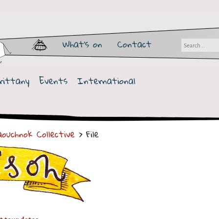
What's on
Contact
rittany
Events
International
ouchnok Collective
> File