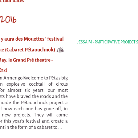
t tour dates
2016
l y aura des Mouettes" festival
L'ESSAIM - PARTICIPATIVE PROJECT
ue (Cabaret Pétaouchnok)
ay, le Grand Pré theatre -
(22)
n ArmengolWelcome to Péta’s big
n explosive cocktail of circus
For almost six years, our most
ists have braved the roads and the
made the Pétaouchnok project a
nd now each one has gone off, in
f new projects. They will come
r this year’s festival and create a
nt in the form of a cabaret to ...