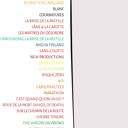
ATTRACTION CAPILLAIRE
BLANC
COURBATURES
LA BRISE DE LA PASTILLE
L'ÂNE & LA CAROTTE
LES MAÎTRES DU DÉSORDRE
 SURROUNDING LA BRISE DE LA PASTILLE
MAD IN FINLAND
SANS-CULOTTE
NEW PRODUCTIONS
ESPÈCE D'IDIOT
IL VA PLEUVOIR
RISQUE ZÉRO
BOI
CAPILOTRACTÉES
MARATHON
C'EST QUAND QU'ON VA OÙ !?
ROUE DE LA MORT (WHEEL OF DEATH)
SUR LE CHEMIN DE LA ROUTE
L'HERBE TENDRE
THE WAGON VAGABOND