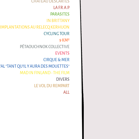
CHÂTEAU DESCARTES
LA F.R.A.P.
PARASITES
IN BRITTANY
IMPLANTATIONS AU RELECQ KERHUON
CYCLING TOUR
9 KM²
PÉTAOUCHNOK COLLECTIVE
EVENTS
CIRQUE & MER
VAL "TANT QU'IL Y AURA DES MOUETTES"
MAD IN FINLAND - THE FILM
DIVERS
LE VOL DU REMPART
ALL