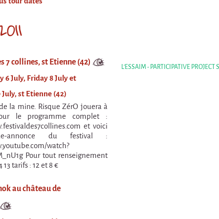
us tour dates
2011
s 7 collines, st Etienne (42)
L'ESSAIM - PARTICIPATIVE PROJECT
6 July, Friday 8 July et
July, st Etienne (42)
e la mine. Risque ZérO jouera à
our le programme complet :
.festivaldes7collines.com et voici
e-annonce du festival :
w.youtube.com/watch?
nU1g Pour tout renseignement
 13 tarifs : 12 et 8 €
ok au château de