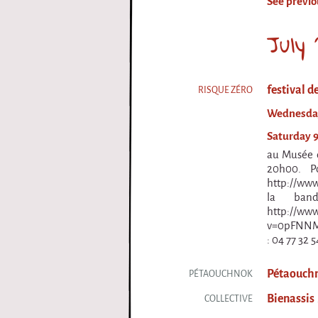
See previo
i
July 
r
q
festival de
RISQUE ZÉRO
u
Wednesday 
e
Saturday 9 
au Musée d
20h00. P
http://www
la band
http://ww
v=0pFNNM_
: 04 77 32 54
Pétaouchn
PÉTAOUCHNOK
Bienassis
COLLECTIVE