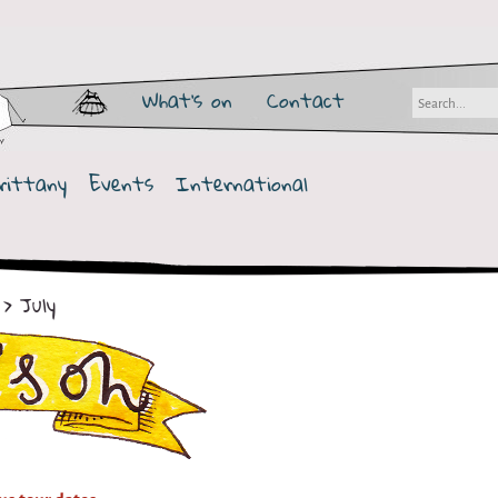
What's on
Contact
rittany
Events
International
> July