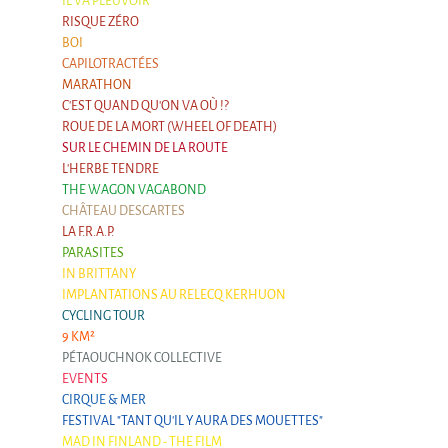
IL VA PLEUVOIR
9 km²
RISQUE ZÉRO
Pétaouchnok Collective
BOI
CAPILOTRACTÉES
Events
MARATHON
Cirque & Mer
C'EST QUAND QU'ON VA OÙ !?
ROUE DE LA MORT (WHEEL OF DEATH)
Cirque & Mer
SUR LE CHEMIN DE LA ROUTE
L'HERBE TENDRE
Cirque & Mer 2017- The little one
THE WAGON VAGABOND
Previous editions
CHÂTEAU DESCARTES
LA F.R.A.P.
Festival "Tant qu'il y aura des Mouettes"
PARASITES
IN BRITTANY
What's this?
IMPLANTATIONS AU RELECQ KERHUON
Previous years
CYCLING TOUR
9 KM²
International
PÉTAOUCHNOK COLLECTIVE
The approach
EVENTS
CIRQUE & MER
MOST - A bridge between Warmia-Mazuria
FESTIVAL "TANT QU'IL Y AURA DES MOUETTES"
and Bretagne
MAD IN FINLAND - THE FILM