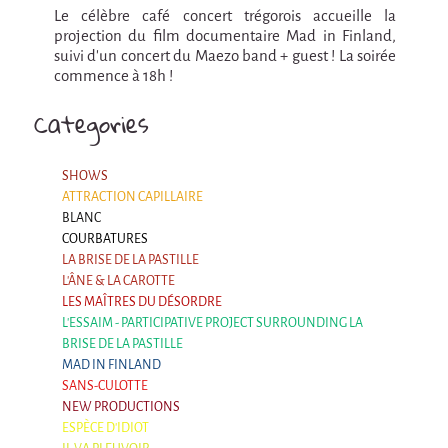
La F.R.A.P.
Le célèbre café concert trégorois accueille la
the Wagon Vagabond
projection du film documentaire Mad in Finland,
suivi d'un concert du Maezo band + guest ! La soirée
Château Descartes
commence à 18h !
Parasites
Categories
In Brittany
Territorial projects
SHOWS
ATTRACTION CAPILLAIRE
On-site projects
BLANC
Générations Cirque
COURBATURES
LA BRISE DE LA PASTILLE
La Première Fois - The First Time
L'ÂNE & LA CAROTTE
LES MAÎTRES DU DÉSORDRE
Implantations au Relecq Kerhuon
L'ESSAIM - PARTICIPATIVE PROJECT SURROUNDING LA
Dédoublez-moi
BRISE DE LA PASTILLE
MAD IN FINLAND
Mobile projects
SANS-CULOTTE
NEW PRODUCTIONS
Cycling tour
ESPÈCE D'IDIOT