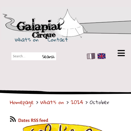
Galapiat Cirque
What's on
Contact
FR
EN
Galapiat Cirque
Short story
Big Tops
Homepage
>
What's on
>
2024
> October
Partners
Shows
Dates RSS feed
Shows