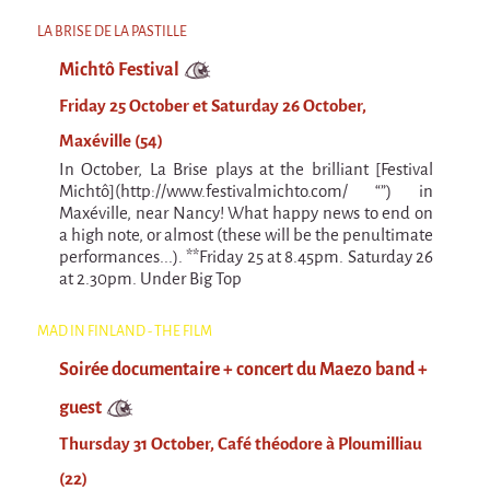
Espèce d'idiot
LA BRISE DE LA PASTILLE
Il va pleuvoir
Michtô Festival
Il va pleuvoir
Friday 25 October et Saturday 26 October,
And before that?
Maxéville (54)
Risque ZérO
In October, La Brise plays at the brilliant [Festival
Michtô](http://www.festivalmichto.com/ “”) in
BOI
Maxéville, near Nancy! What happy news to end on
a high note, or almost (these will be the penultimate
Capilotractées
performances...). **Friday 25 at 8.45pm. Saturday 26
at 2.30pm. Under Big Top
Marathon
C'est quand qu'on va où !?
MAD IN FINLAND - THE FILM
Roue de la Mort (Wheel of Death)
Soirée documentaire + concert du Maezo band +
Sur le Chemin de la Route
guest
Thursday 31 October, Café théodore à Ploumilliau
L'herbe tendre
(22)