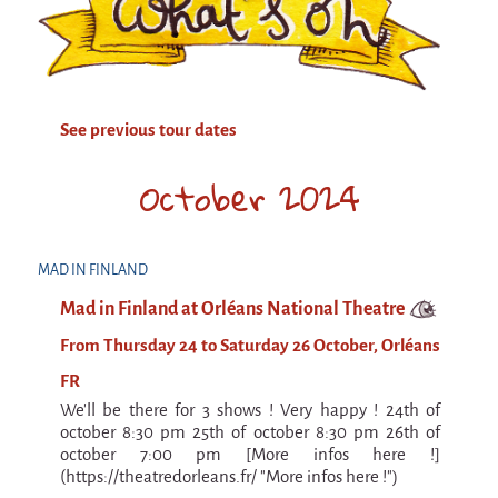
Attraction Capillaire
BLANC
Courbatures
See previous tour dates
Muscle Pain
La Brise de la Pastille
October 2024
L'âne & la carotte
Les maîtres du désordre
MAD IN FINLAND
L'essaim - participative project surrounding
Mad in Finland at Orléans National Theatre
La Brise de la Pastille
From Thursday 24 to Saturday 26 October, Orléans
Mad in Finland
FR
Sans-culotte
We'll be there for 3 shows ! Very happy ! 24th of
Sans-culotte
october 8:30 pm 25th of october 8:30 pm 26th of
october 7:00 pm [More infos here !]
New productions
(https://theatredorleans.fr/ "More infos here !")