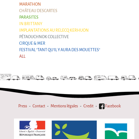
MARATHON
Argentina & Chile
CHÂTEAU DESCARTES
Travel diaries
PARASITES
IN BRITTANY
Galapiat's Travels Blog
IMPLANTATIONS AU RELECQ KERHUON
PÉTAOUCHNOK COLLECTIVE
CIRQUE & MER
FESTIVAL "TANT QU'IL Y AURA DES MOUETTES"
ALL
Press
Contact
Mentions légales
Credit
Facebook