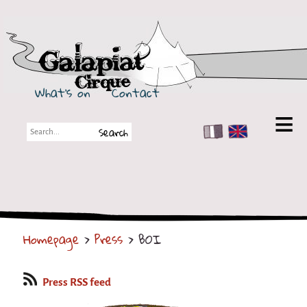
Galapiat Cirque
What's on
Contact
FR
EN
Galapiat Cirque
Short story
Big Tops
Homepage
>
Press
> BOI
Partners
Shows
Press RSS feed
Shows