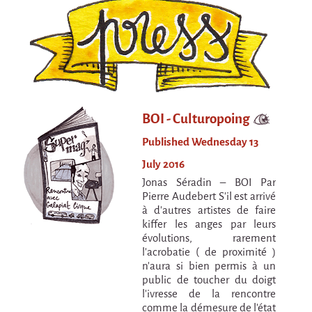
Attraction Capillaire
BLANC
Courbatures
Muscle Pain
La Brise de la Pastille
BOI - Culturopoing
L'âne & la carotte
Published Wednesday 13
Les maîtres du désordre
July 2016
L'essaim - participative project surrounding
Jonas Séradin – BOI Par
La Brise de la Pastille
Pierre Audebert S’il est arrivé
à d’autres artistes de faire
Mad in Finland
kiffer les anges par leurs
évolutions, rarement
Sans-culotte
l’acrobatie ( de proximité )
n’aura si bien permis à un
Sans-culotte
public de toucher du doigt
New productions
l’ivresse de la rencontre
comme la démesure de l’état