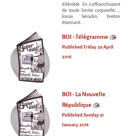
Espèce d'idiot
d’ébriété. En s’affranchissant
de toute limite corporelle…
Il va pleuvoir
Jonas Séradin, breton
étonnant ...
Il va pleuvoir
And before that?
BOI - Télégramme
Risque ZérO
Published Friday 29 April
2016
BOI
Capilotractées
Marathon
C'est quand qu'on va où !?
BOI - La Nouvelle
Roue de la Mort (Wheel of Death)
République
Sur le Chemin de la Route
Published Sunday 31
L'herbe tendre
January 2016