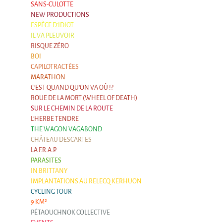
SANS-CULOTTE
Argentina & Chile
NEW PRODUCTIONS
ESPÈCE D'IDIOT
Travel diaries
IL VA PLEUVOIR
Galapiat's Travels Blog
RISQUE ZÉRO
BOI
CAPILOTRACTÉES
MARATHON
C'EST QUAND QU'ON VA OÙ !?
ROUE DE LA MORT (WHEEL OF DEATH)
SUR LE CHEMIN DE LA ROUTE
L'HERBE TENDRE
THE WAGON VAGABOND
CHÂTEAU DESCARTES
LA F.R.A.P.
PARASITES
IN BRITTANY
IMPLANTATIONS AU RELECQ KERHUON
CYCLING TOUR
9 KM²
PÉTAOUCHNOK COLLECTIVE