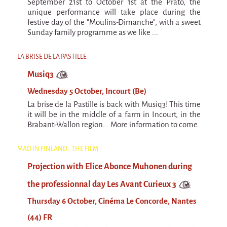
September 21st to October 1st at the Prato, the
Espèce d'idiot
unique performance will take place during the
festive day of the "Moulins-Dimanche", with a sweet
Il va pleuvoir
Sunday family programme as we like ...
Il va pleuvoir
LA BRISE DE LA PASTILLE
And before that?
Musiq3
Risque ZérO
Wednesday 5 October, Incourt (Be)
BOI
La brise de la Pastille is back with Musiq3! This time
it will be in the middle of a farm in Incourt, in the
Capilotractées
Brabant-Wallon region... More information to come.
Marathon
MAD IN FINLAND - THE FILM
C'est quand qu'on va où !?
Projection with Elice Abonce Muhonen during
Roue de la Mort (Wheel of Death)
the professionnal day Les Avant Curieux 3
Sur le Chemin de la Route
Thursday 6 October, Cinéma Le Concorde, Nantes
L'herbe tendre
(44) FR