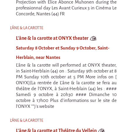
La F.R.A.P.
Projection with Elice Abonce Muhonen during the
professionnal day Les Avant Curieux 3 in Cinéma Le
the Wagon Vagabond
Concorde, Nantes (44) FR
Château Descartes
L'ÂNE & LA CAROTTE
Parasites
L'âne & la carotte at ONYX theater
In Brittany
Saturday 8 October et Sunday 9 October, Saint-
Territorial projects
Herblain, near Nantes
On-site projects
L'âne & la carotte will performed at ONYX theater,
Générations Cirque
in Saint-Herblain (44) on : Saturday 9th october at 8
PM Sunday 10th october at 5 PM More infos on [
La Première Fois - The First Time
ONYX](La rentrée de L'âne & la carotte se fera au
théâtre de l'ONYX, à Saint-Herblain (44) les : ####
Implantations au Relecq Kerhuon
Samedi 9 octobre à 20h30 #### Dimanche 10
octobre à 17h00 Plus d'informations sur le site de
Dédoublez-moi
l'ONYX "")'s website
Mobile projects
L'ÂNE & LA CAROTTE
Cycling tour
L'âne & la carotte at Théâtre du Vellein