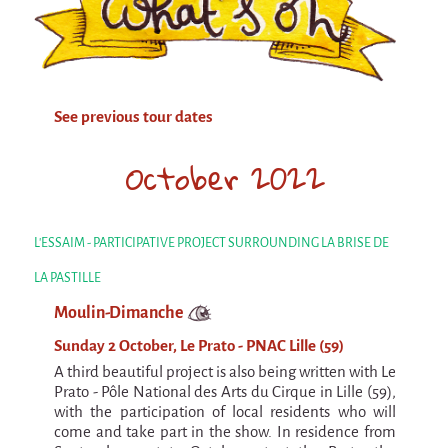
Attraction Capillaire
BLANC
Courbatures
See previous tour dates
Muscle Pain
La Brise de la Pastille
October 2022
L'âne & la carotte
Les maîtres du désordre
L'ESSAIM - PARTICIPATIVE PROJECT SURROUNDING LA BRISE DE
L'essaim - participative project surrounding
La Brise de la Pastille
LA PASTILLE
Moulin-Dimanche
Mad in Finland
Sunday 2 October, Le Prato - PNAC Lille (59)
Sans-culotte
A third beautiful project is also being written with Le
Sans-culotte
Prato - Pôle National des Arts du Cirque in Lille (59),
with the participation of local residents who will
New productions
come and take part in the show. In residence from