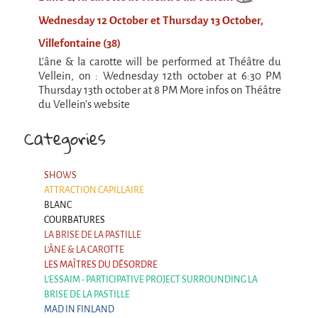
9 km²
Wednesday 12 October et Thursday 13 October,
Pétaouchnok Collective
Villefontaine (38)
Events
L'âne & la carotte will be performed at Théâtre du
Cirque & Mer
Vellein, on : Wednesday 12th october at 6:30 PM
Thursday 13th october at 8 PM More infos on Théâtre
Cirque & Mer
du Vellein's website
Cirque & Mer 2017- The little one
Categories
Previous editions
Festival "Tant qu'il y aura des Mouettes"
SHOWS
ATTRACTION CAPILLAIRE
What's this?
BLANC
COURBATURES
Previous years
LA BRISE DE LA PASTILLE
International
L'ÂNE & LA CAROTTE
LES MAÎTRES DU DÉSORDRE
The approach
L'ESSAIM - PARTICIPATIVE PROJECT SURROUNDING LA
MOST - A bridge between Warmia-Mazuria
BRISE DE LA PASTILLE
and Bretagne
MAD IN FINLAND