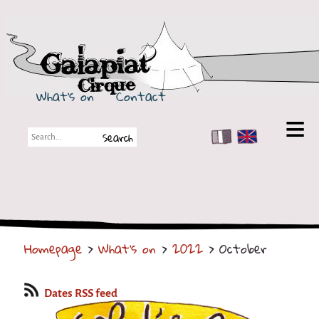
Galapiat Cirque
What's on
Contact
FR
EN
Galapiat Cirque
Short story
Big Tops
Homepage
>
What's on
>
2022
> October
Partners
Shows
Dates RSS feed
Shows