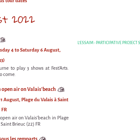
us tour dates
st 2022
L'ESSAIM - PARTICIPATIVE PROJECT
day 4 to Saturday 6 August,
33)
urne to play 3 shows at Fest'Arts.
to come.
 open air on Valais'beach
1 August, Plage du Valais à Saint
) FR
 open air on Valais'beach in Plage
 Saint Brieuc (22) FR
sous les remparts