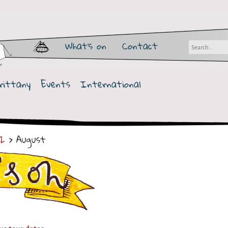
What's on
Contact
rittany
Events
International
2
> August