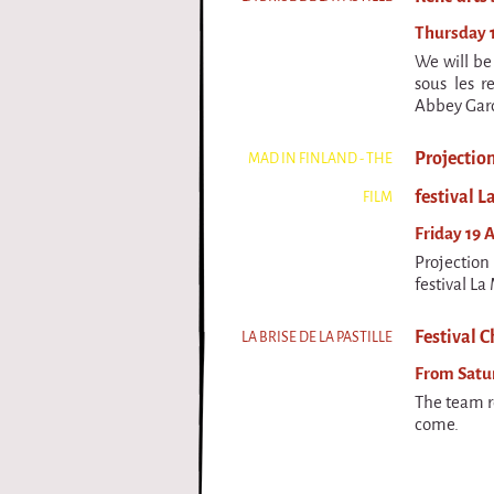
Thursday 1
We will be 
sous les 
Abbey Gar
Projectio
MAD IN FINLAND - THE
festival L
FILM
Friday 19 A
Projectio
festival La 
Festival C
LA BRISE DE LA PASTILLE
From Satur
The team re
come.