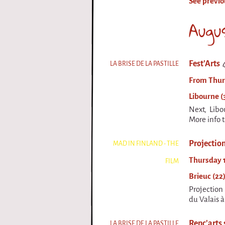
See previo
i
Augu
r
q
Fest'Arts
LA BRISE DE LA PASTILLE
u
From Thurs
e
Libourne (
Next, Libo
More info 
Projection
MAD IN FINLAND - THE
Thursday 1
FILM
Brieuc (22
Projection
du Valais à
Renc'arts 
LA BRISE DE LA PASTILLE