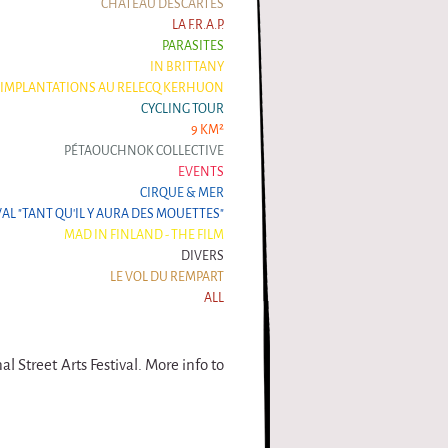
CHÂTEAU DESCARTES
LA F.R.A.P.
PARASITES
IN BRITTANY
IMPLANTATIONS AU RELECQ KERHUON
CYCLING TOUR
9 KM²
PÉTAOUCHNOK COLLECTIVE
EVENTS
CIRQUE & MER
VAL "TANT QU'IL Y AURA DES MOUETTES"
MAD IN FINLAND - THE FILM
DIVERS
LE VOL DU REMPART
ALL
 Street Arts Festival. More info to