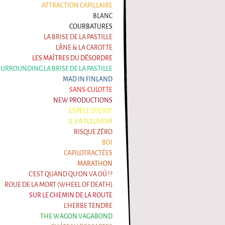
ATTRACTION CAPILLAIRE
BLANC
COURBATURES
LA BRISE DE LA PASTILLE
L'ÂNE & LA CAROTTE
LES MAÎTRES DU DÉSORDRE
 SURROUNDING LA BRISE DE LA PASTILLE
MAD IN FINLAND
SANS-CULOTTE
NEW PRODUCTIONS
ESPÈCE D'IDIOT
IL VA PLEUVOIR
RISQUE ZÉRO
BOI
CAPILOTRACTÉES
MARATHON
C'EST QUAND QU'ON VA OÙ !?
ROUE DE LA MORT (WHEEL OF DEATH)
SUR LE CHEMIN DE LA ROUTE
L'HERBE TENDRE
THE WAGON VAGABOND