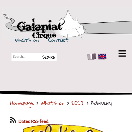
Galapiat Cirque
What's on
Contact
FR
EN
Galapiat Cirque
Short story
Big Tops
Homepage
>
What's on
>
2022
> February
Partners
Shows
Dates RSS feed
Shows