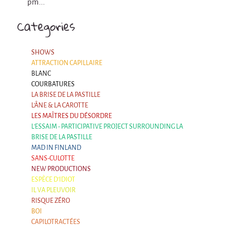
pm...
Espèce d'idiot
Categories
Il va pleuvoir
Il va pleuvoir
SHOWS
And before that?
ATTRACTION CAPILLAIRE
BLANC
Risque ZérO
COURBATURES
LA BRISE DE LA PASTILLE
BOI
L'ÂNE & LA CAROTTE
Capilotractées
LES MAÎTRES DU DÉSORDRE
L'ESSAIM - PARTICIPATIVE PROJECT SURROUNDING LA
Marathon
BRISE DE LA PASTILLE
MAD IN FINLAND
C'est quand qu'on va où !?
SANS-CULOTTE
Roue de la Mort (Wheel of Death)
NEW PRODUCTIONS
ESPÈCE D'IDIOT
Sur le Chemin de la Route
IL VA PLEUVOIR
RISQUE ZÉRO
L'herbe tendre
BOI
CAPILOTRACTÉES