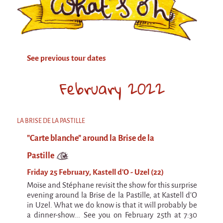
Attraction Capillaire
BLANC
Courbatures
See previous tour dates
Muscle Pain
La Brise de la Pastille
February 2022
L'âne & la carotte
Les maîtres du désordre
LA BRISE DE LA PASTILLE
L'essaim - participative project surrounding
"Carte blanche" around la Brise de la
La Brise de la Pastille
Pastille
Mad in Finland
Friday 25 February, Kastell d'O - Uzel (22)
Sans-culotte
Moïse and Stéphane revisit the show for this surprise
Sans-culotte
evening around la Brise de la Pastille, at Kastell d'O
in Uzel. What we do know is that it will probably be
New productions
a dinner-show... See you on February 25th at 7:30