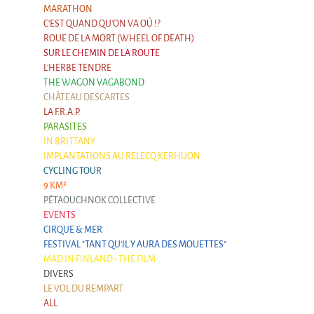
La F.R.A.P.
MARATHON
the Wagon Vagabond
C'EST QUAND QU'ON VA OÙ !?
ROUE DE LA MORT (WHEEL OF DEATH)
Château Descartes
SUR LE CHEMIN DE LA ROUTE
L'HERBE TENDRE
Parasites
THE WAGON VAGABOND
In Brittany
CHÂTEAU DESCARTES
LA F.R.A.P.
Territorial projects
PARASITES
On-site projects
IN BRITTANY
IMPLANTATIONS AU RELECQ KERHUON
Générations Cirque
CYCLING TOUR
9 KM²
La Première Fois - The First Time
PÉTAOUCHNOK COLLECTIVE
Implantations au Relecq Kerhuon
EVENTS
CIRQUE & MER
Dédoublez-moi
FESTIVAL "TANT QU'IL Y AURA DES MOUETTES"
MAD IN FINLAND - THE FILM
Mobile projects
DIVERS
LE VOL DU REMPART
Cycling tour
ALL