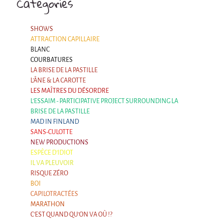
La F.R.A.P.
Categories
the Wagon Vagabond
SHOWS
Château Descartes
ATTRACTION CAPILLAIRE
Parasites
BLANC
COURBATURES
In Brittany
LA BRISE DE LA PASTILLE
Territorial projects
L'ÂNE & LA CAROTTE
LES MAÎTRES DU DÉSORDRE
On-site projects
L'ESSAIM - PARTICIPATIVE PROJECT SURROUNDING LA
BRISE DE LA PASTILLE
Générations Cirque
MAD IN FINLAND
SANS-CULOTTE
La Première Fois - The First Time
NEW PRODUCTIONS
Implantations au Relecq Kerhuon
ESPÈCE D'IDIOT
IL VA PLEUVOIR
Dédoublez-moi
RISQUE ZÉRO
BOI
Mobile projects
CAPILOTRACTÉES
Cycling tour
MARATHON
C'EST QUAND QU'ON VA OÙ !?