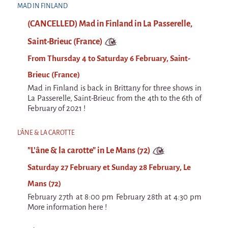
Espèce d'idiot
MAD IN FINLAND
(CANCELLED) Mad in Finland in La Passerelle,
Il va pleuvoir
Saint-Brieuc (France)
Il va pleuvoir
From Thursday 4 to Saturday 6 February, Saint-
And before that?
Brieuc (France)
Risque ZérO
Mad in Finland is back in Brittany for three shows in
BOI
La Passerelle, Saint-Brieuc from the 4th to the 6th of
February of 2021 !
Capilotractées
L'ÂNE & LA CAROTTE
Marathon
"L'âne & la carotte" in Le Mans (72)
C'est quand qu'on va où !?
Saturday 27 February et Sunday 28 February, Le
Roue de la Mort (Wheel of Death)
Mans (72)
Sur le Chemin de la Route
February 27th at 8:00 pm February 28th at 4:30 pm
L'herbe tendre
More information here !