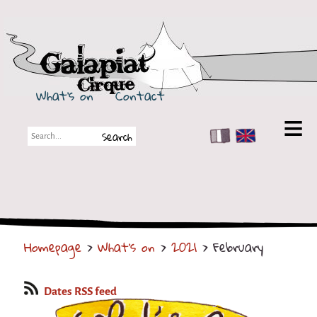
Galapiat Cirque
What's on
Contact
FR
EN
Galapiat Cirque
Short story
Big Tops
Homepage
>
What's on
>
2021
> February
Partners
Shows
Dates RSS feed
Shows