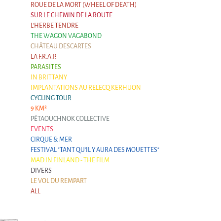
9 km²
ROUE DE LA MORT (WHEEL OF DEATH)
SUR LE CHEMIN DE LA ROUTE
Pétaouchnok Collective
L'HERBE TENDRE
Events
THE WAGON VAGABOND
CHÂTEAU DESCARTES
Cirque & Mer
LA F.R.A.P.
Cirque & Mer
PARASITES
IN BRITTANY
Cirque & Mer 2017- The little one
IMPLANTATIONS AU RELECQ KERHUON
CYCLING TOUR
Previous editions
9 KM²
PÉTAOUCHNOK COLLECTIVE
Festival "Tant qu'il y aura des Mouettes"
EVENTS
What's this?
CIRQUE & MER
FESTIVAL "TANT QU'IL Y AURA DES MOUETTES"
Previous years
MAD IN FINLAND - THE FILM
International
DIVERS
LE VOL DU REMPART
The approach
ALL
MOST - A bridge between Warmia-Mazuria
and Bretagne