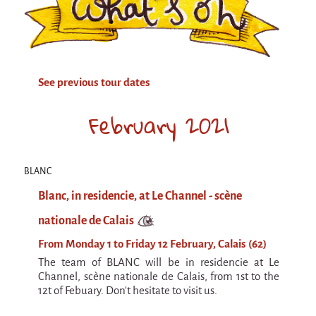
Attraction Capillaire
BLANC
Courbatures
See previous tour dates
Muscle Pain
La Brise de la Pastille
February 2021
L'âne & la carotte
Les maîtres du désordre
BLANC
L'essaim - participative project surrounding
Blanc, in residencie, at Le Channel - scène
La Brise de la Pastille
nationale de Calais
Mad in Finland
From Monday 1 to Friday 12 February, Calais (62)
Sans-culotte
The team of BLANC will be in residencie at Le
Sans-culotte
Channel, scène nationale de Calais, from 1st to the
12t of Febuary. Don't hesitate to visit us.
New productions