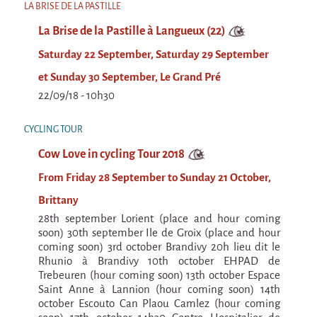
LA BRISE DE LA PASTILLE
Espèce d'idiot
La Brise de la Pastille à Langueux (22)
Il va pleuvoir
Saturday 22 September, Saturday 29 September
Il va pleuvoir
et Sunday 30 September, Le Grand Pré
And before that?
22/09/18 - 10h30
Risque ZérO
CYCLING TOUR
BOI
Cow Love in cycling Tour 2018
Capilotractées
From Friday 28 September to Sunday 21 October,
Marathon
Brittany
C'est quand qu'on va où !?
28th september Lorient (place and hour coming
soon) 30th september Ile de Groix (place and hour
Roue de la Mort (Wheel of Death)
coming soon) 3rd october Brandivy 20h lieu dit le
Rhunio à Brandivy 10th october EHPAD de
Sur le Chemin de la Route
Trebeuren (hour coming soon) 13th october Espace
L'herbe tendre
Saint Anne à Lannion (hour coming soon) 14th
october Escouto Can Plaou Camlez (hour coming