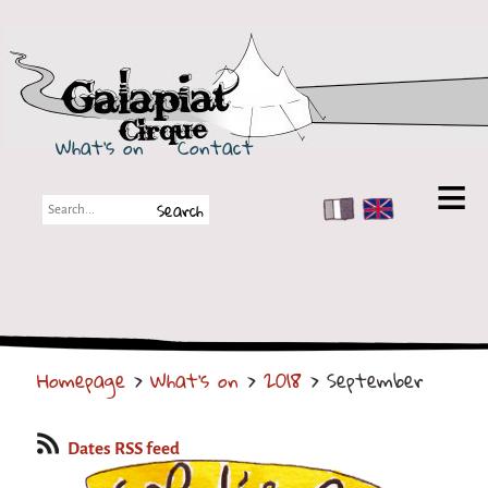
Galapiat Cirque
What's on
Contact
FR
EN
Galapiat Cirque
Short story
Big Tops
Homepage
>
What's on
>
2018
> September
Partners
Shows
Dates RSS feed
Shows