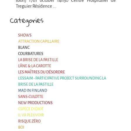
La F.R.A.P.
soon) 17th october 14h30 Centre Hospitalier de
Treguier Résidence ...
the Wagon Vagabond
Categories
Château Descartes
Parasites
SHOWS
In Brittany
ATTRACTION CAPILLAIRE
Territorial projects
BLANC
COURBATURES
On-site projects
LA BRISE DE LA PASTILLE
L'ÂNE & LA CAROTTE
Générations Cirque
LES MAÎTRES DU DÉSORDRE
L'ESSAIM - PARTICIPATIVE PROJECT SURROUNDING LA
La Première Fois - The First Time
BRISE DE LA PASTILLE
Implantations au Relecq Kerhuon
MAD IN FINLAND
SANS-CULOTTE
Dédoublez-moi
NEW PRODUCTIONS
ESPÈCE D'IDIOT
Mobile projects
IL VA PLEUVOIR
Cycling tour
RISQUE ZÉRO
BOI