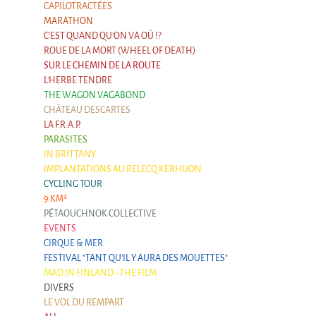
9 km²
CAPILOTRACTÉES
MARATHON
Pétaouchnok Collective
C'EST QUAND QU'ON VA OÙ !?
Events
ROUE DE LA MORT (WHEEL OF DEATH)
SUR LE CHEMIN DE LA ROUTE
Cirque & Mer
L'HERBE TENDRE
Cirque & Mer
THE WAGON VAGABOND
CHÂTEAU DESCARTES
Cirque & Mer 2017- The little one
LA F.R.A.P.
PARASITES
Previous editions
IN BRITTANY
IMPLANTATIONS AU RELECQ KERHUON
Festival "Tant qu'il y aura des Mouettes"
CYCLING TOUR
What's this?
9 KM²
PÉTAOUCHNOK COLLECTIVE
Previous years
EVENTS
International
CIRQUE & MER
FESTIVAL "TANT QU'IL Y AURA DES MOUETTES"
The approach
MAD IN FINLAND - THE FILM
DIVERS
MOST - A bridge between Warmia-Mazuria
and Bretagne
LE VOL DU REMPART