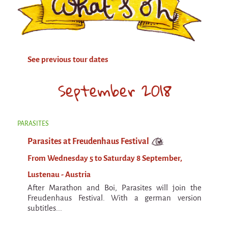
Attraction Capillaire
BLANC
Courbatures
See previous tour dates
Muscle Pain
La Brise de la Pastille
September 2018
L'âne & la carotte
Les maîtres du désordre
PARASITES
L'essaim - participative project surrounding
Parasites at Freudenhaus Festival
La Brise de la Pastille
From Wednesday 5 to Saturday 8 September,
Mad in Finland
Lustenau - Austria
Sans-culotte
After Marathon and Boi, Parasites will join the
Sans-culotte
Freudenhaus Festival. With a german version
subtitles...
New productions