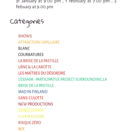
31 January at 9:00 pm ; 1 February at 7:00 pm ; 2
9 km²
Febuary at 9:00 pm
Pétaouchnok Collective
Categories
Events
Cirque & Mer
SHOWS
Cirque & Mer
ATTRACTION CAPILLAIRE
BLANC
Cirque & Mer 2017- The little one
COURBATURES
Previous editions
LA BRISE DE LA PASTILLE
L'ÂNE & LA CAROTTE
Festival "Tant qu'il y aura des Mouettes"
LES MAÎTRES DU DÉSORDRE
L'ESSAIM - PARTICIPATIVE PROJECT SURROUNDING LA
What's this?
BRISE DE LA PASTILLE
MAD IN FINLAND
Previous years
SANS-CULOTTE
International
NEW PRODUCTIONS
ESPÈCE D'IDIOT
The approach
IL VA PLEUVOIR
MOST - A bridge between Warmia-Mazuria
RISQUE ZÉRO
and Bretagne
BOI