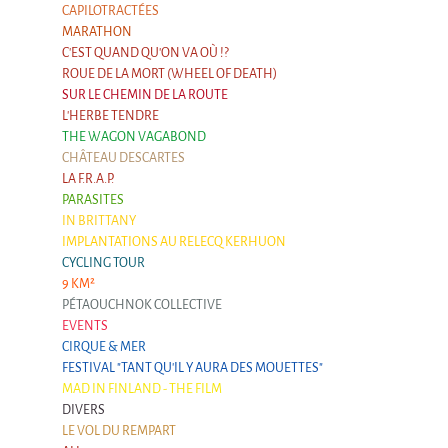
CAPILOTRACTÉES
Argentina & Chile
MARATHON
Travel diaries
C'EST QUAND QU'ON VA OÙ !?
ROUE DE LA MORT (WHEEL OF DEATH)
Galapiat's Travels Blog
SUR LE CHEMIN DE LA ROUTE
L'HERBE TENDRE
THE WAGON VAGABOND
CHÂTEAU DESCARTES
LA F.R.A.P.
PARASITES
IN BRITTANY
IMPLANTATIONS AU RELECQ KERHUON
CYCLING TOUR
9 KM²
PÉTAOUCHNOK COLLECTIVE
EVENTS
CIRQUE & MER
FESTIVAL "TANT QU'IL Y AURA DES MOUETTES"
MAD IN FINLAND - THE FILM
DIVERS
LE VOL DU REMPART