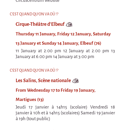
Circuscentrum website
Espèce d'idiot
Il va pleuvoir
C'EST QUAND QU'ON VA OÙ !?
Il va pleuvoir
Cirque-Théâtre d'Elbeuf
Thursday 11 January, Friday 12 January, Saturday
And before that?
13 January et Sunday 14 January, Elbeuf (76)
Risque ZérO
11 January at 2:00 pm 12 January at 2:00 pm 13
BOI
January at 6:00 pm 14 January at 3:00 pm
Capilotractées
C'EST QUAND QU'ON VA OÙ !?
Marathon
Les Salins, Scène nationale
C'est quand qu'on va où !?
From Wednesday 17 to Friday 19 January,
Roue de la Mort (Wheel of Death)
Martigues (13)
Jeudi 17 janvier à 14h15 (scolaire) Vendredi 18
Sur le Chemin de la Route
janvier à 10h et à 14h15 (scolaires) Samedi 19 janvier
L'herbe tendre
à 19h (tout public)