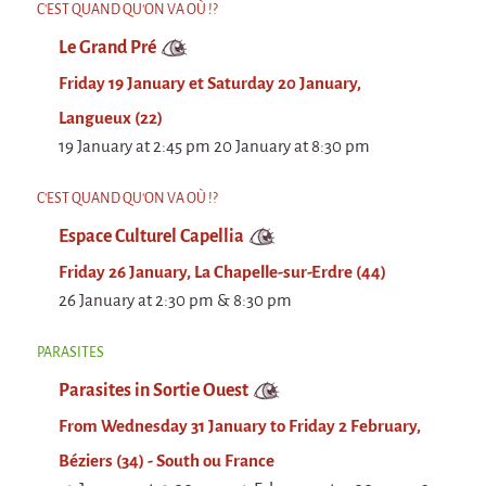
La F.R.A.P.
C'EST QUAND QU'ON VA OÙ !?
the Wagon Vagabond
Le Grand Pré
Château Descartes
Friday 19 January et Saturday 20 January,
Parasites
Langueux (22)
In Brittany
19 January at 2:45 pm 20 January at 8:30 pm
Territorial projects
C'EST QUAND QU'ON VA OÙ !?
On-site projects
Espace Culturel Capellia
Générations Cirque
Friday 26 January, La Chapelle-sur-Erdre (44)
La Première Fois - The First Time
26 January at 2:30 pm & 8:30 pm
Implantations au Relecq Kerhuon
PARASITES
Dédoublez-moi
Parasites in Sortie Ouest
Mobile projects
From Wednesday 31 January to Friday 2 February,
Cycling tour
Béziers (34) - South ou France