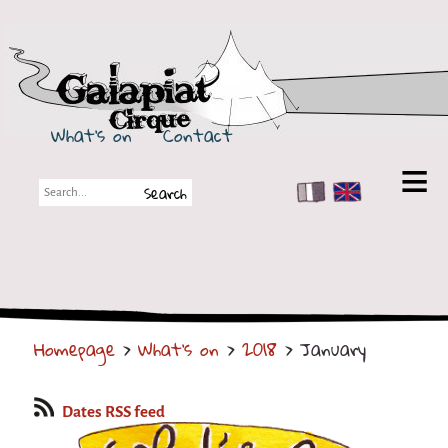
Galapiat Cirque
What's on
Contact
FR
EN
Galapiat Cirque
Short story
Big Tops
Homepage
>
What's on
>
2018
> January
Partners
Shows
Dates RSS feed
Shows