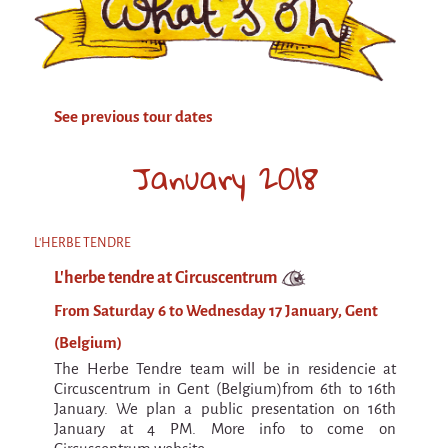
Attraction Capillaire
BLANC
Courbatures
See previous tour dates
Muscle Pain
La Brise de la Pastille
January 2018
L'âne & la carotte
Les maîtres du désordre
L'HERBE TENDRE
L'essaim - participative project surrounding
L'herbe tendre at Circuscentrum
La Brise de la Pastille
From Saturday 6 to Wednesday 17 January, Gent
Mad in Finland
(Belgium)
Sans-culotte
The Herbe Tendre team will be in residencie at
Sans-culotte
Circuscentrum in Gent (Belgium)from 6th to 16th
January. We plan a public presentation on 16th
New productions
January at 4 PM. More info to come on