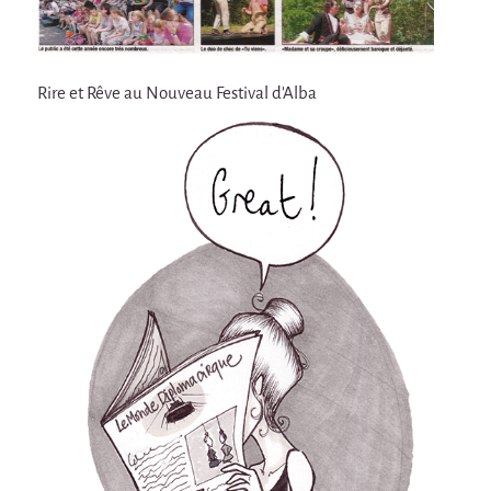
Espèce d'idiot
Il va pleuvoir
Il va pleuvoir
Rire et Rêve au Nouveau Festival d'Alba
And before that?
Risque ZérO
BOI
Capilotractées
Marathon
C'est quand qu'on va où !?
Roue de la Mort (Wheel of Death)
Sur le Chemin de la Route
L'herbe tendre