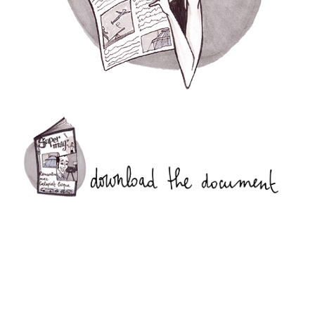
La F.R.A.P.
the Wagon Vagabond
Château Descartes
Parasites
In Brittany
Territorial projects
On-site projects
Générations Cirque
La Première Fois - The First Time
Implantations au Relecq Kerhuon
Dédoublez-moi
Mobile projects
Cycling tour