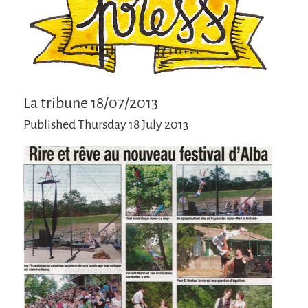
Attraction Capillaire
BLANC
Courbatures
Muscle Pain
La tribune 18/07/2013
La Brise de la Pastille
Published Thursday 18 July 2013
L'âne & la carotte
Les maîtres du désordre
L'essaim - participative project surrounding
La Brise de la Pastille
Mad in Finland
Sans-culotte
Sans-culotte
New productions