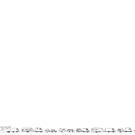
9 km²
Pétaouchnok Collective
Events
Cirque & Mer
Cirque & Mer
Cirque & Mer 2017- The little one
Previous editions
Festival "Tant qu'il y aura des Mouettes"
What's this?
Previous years
International
The approach
MOST - A bridge between Warmia-Mazuria
and Bretagne