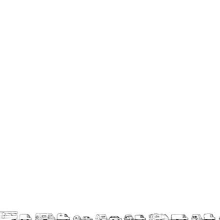
Espèce d'idiot
Il va pleuvoir
Il va pleuvoir
And before that?
Risque ZérO
BOI
Capilotractées
Marathon
C'est quand qu'on va où !?
Roue de la Mort (Wheel of Death)
Sur le Chemin de la Route
L'herbe tendre