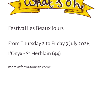
Attraction Capillaire
BLANC
Courbatures
Festival Les Beaux Jours
Muscle Pain
La Brise de la Pastille
From Thursday 2 to Friday 3 July 2026,
L'âne & la carotte
L'Onyx - St Herblain (44)
Les maîtres du désordre
L'essaim - participative project surrounding
La Brise de la Pastille
more informations to come
Mad in Finland
Sans-culotte
Sans-culotte
New productions