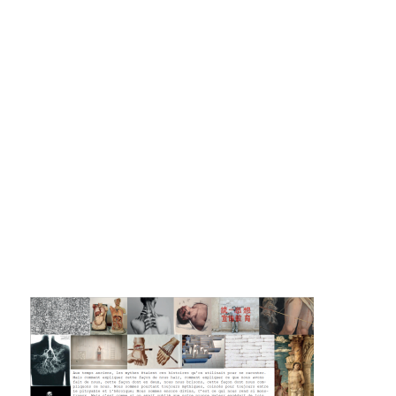
La F.R.A.P.
the Wagon Vagabond
Château Descartes
Parasites
In Brittany
Territorial projects
On-site projects
Générations Cirque
La Première Fois - The First Time
Implantations au Relecq Kerhuon
Dédoublez-moi
Mobile projects
Cycling tour