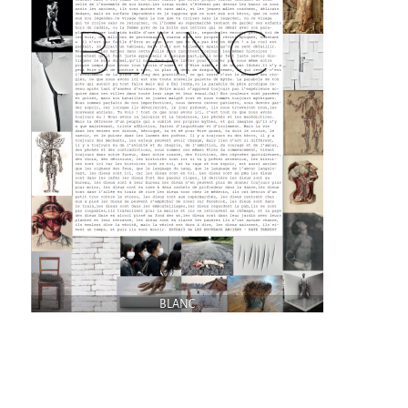
9 km²
Pétaouchnok Collective
Events
Cirque & Mer
Cirque & Mer
Cirque & Mer 2017- The little one
Previous editions
Festival "Tant qu'il y aura des Mouettes"
What's this?
Previous years
BLANC
International
The approach
MOST - A bridge between Warmia-Mazuria
and Bretagne