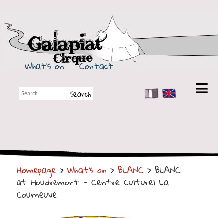
Galapiat Cirque
What's on
Contact
FR
EN
Galapiat Cirque
Short story
Big Tops
Homepage
>
What's on
>
BLANC
> BLANC
Partners
at Houdremont - Centre Culturel La
Shows
Courneuve
Shows