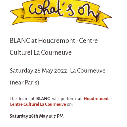
Attraction Capillaire
BLANC
Courbatures
Muscle Pain
BLANC at Houdremont - Centre
La Brise de la Pastille
Culturel La Courneuve
L'âne & la carotte
Les maîtres du désordre
Saturday 28 May 2022, La Courneuve
L'essaim - participative project surrounding
La Brise de la Pastille
(near Paris)
Mad in Finland
The team of
BLANC
will perform at
Houdremont -
Sans-culotte
Centre Culturel La Courneuve
on:
Sans-culotte
Saturday 28th May
at
7 PM
New productions