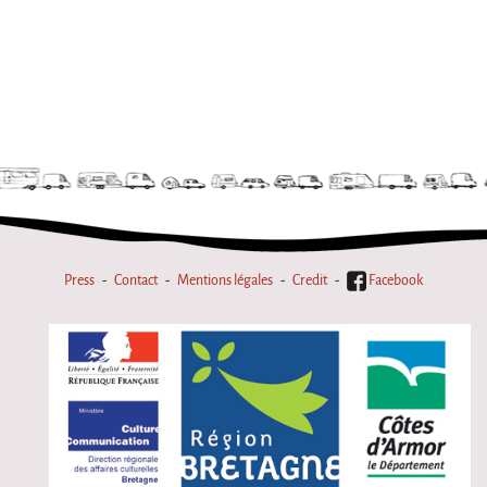
La F.R.A.P.
the Wagon Vagabond
Château Descartes
Parasites
In Brittany
Territorial projects
On-site projects
Générations Cirque
Press
Contact
Mentions légales
Credit
Facebook
La Première Fois - The First Time
Implantations au Relecq Kerhuon
Dédoublez-moi
Mobile projects
Cycling tour