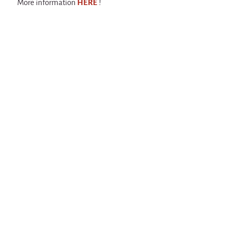
More information
HERE
!
Espèce d'idiot
Il va pleuvoir
Il va pleuvoir
And before that?
Risque ZérO
BOI
Capilotractées
Marathon
C'est quand qu'on va où !?
Roue de la Mort (Wheel of Death)
Sur le Chemin de la Route
L'herbe tendre