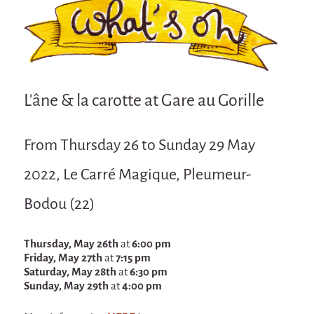
Attraction Capillaire
BLANC
Courbatures
Muscle Pain
L'âne & la carotte at Gare au Gorille
La Brise de la Pastille
L'âne & la carotte
From Thursday 26 to Sunday 29 May
Les maîtres du désordre
2022, Le Carré Magique, Pleumeur-
L'essaim - participative project surrounding
La Brise de la Pastille
Bodou (22)
Mad in Finland
Thursday, May 26th
at
6:00 pm
Sans-culotte
Friday, May 27th
at
7:15 pm
Sans-culotte
Saturday, May 28th
at
6:30 pm
Sunday, May 29th
at
4:00 pm
New productions