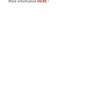
More information
HERE
!
Espèce d'idiot
Il va pleuvoir
Il va pleuvoir
And before that?
Risque ZérO
BOI
Capilotractées
Marathon
C'est quand qu'on va où !?
Roue de la Mort (Wheel of Death)
Sur le Chemin de la Route
L'herbe tendre