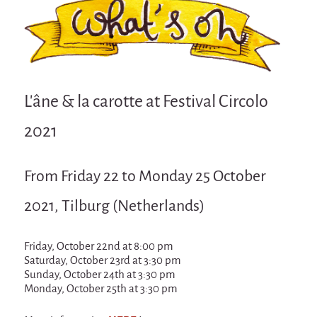
Attraction Capillaire
BLANC
Courbatures
Muscle Pain
L'âne & la carotte at Festival Circolo
La Brise de la Pastille
2021
L'âne & la carotte
Les maîtres du désordre
From Friday 22 to Monday 25 October
L'essaim - participative project surrounding
La Brise de la Pastille
2021, Tilburg (Netherlands)
Mad in Finland
Friday, October 22nd at 8:00 pm
Sans-culotte
Saturday, October 23rd at 3:30 pm
Sans-culotte
Sunday, October 24th at 3:30 pm
Monday, October 25th at 3:30 pm
New productions