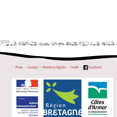
La F.R.A.P.
the Wagon Vagabond
Château Descartes
Parasites
In Brittany
Territorial projects
On-site projects
Générations Cirque
Press
Contact
Mentions légales
Credit
Facebook
La Première Fois - The First Time
Implantations au Relecq Kerhuon
Dédoublez-moi
Mobile projects
Cycling tour