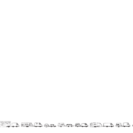
Espèce d'idiot
Il va pleuvoir
Il va pleuvoir
And before that?
Risque ZérO
BOI
Capilotractées
Marathon
C'est quand qu'on va où !?
Roue de la Mort (Wheel of Death)
Sur le Chemin de la Route
L'herbe tendre