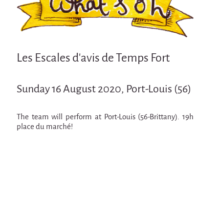
Attraction Capillaire
BLANC
Courbatures
Les Escales d'avis de Temps Fort
Muscle Pain
La Brise de la Pastille
Sunday 16 August 2020, Port-Louis (56)
L'âne & la carotte
Les maîtres du désordre
The team will perform at Port-Louis (56-Brittany). 19h
place du marché!
L'essaim - participative project surrounding
La Brise de la Pastille
Mad in Finland
Sans-culotte
Sans-culotte
New productions