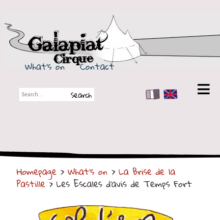
Galapiat Cirque
What's on
Contact
FR
EN
Galapiat Cirque
Short story
Big Tops
Homepage
>
What's on
>
La Brise de la
Partners
Pastille
> Les Escales d'avis de Temps Fort
Shows
Shows