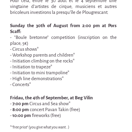
Pour cela, entre le 30 août et le 4 septembre une
Espèce d'idiot
vingtaine d’artistes de cirque, musiciens et autres
bricoleurs investirons la presqu’île de Plougrescant.
Il va pleuvoir
Il va pleuvoir
Sunday the 30th of August from 2:00 pm at Pors
Scaff:
And before that?
- "Boule bretonne" competition (inscription on the
place, 5€)
Risque ZérO
- Circus shows*
- Workshop parents and children*
BOI
- Initiation climbing on the rocks*
Capilotractées
- Initiation to trapeze*
- Initiation to mini trampoline*
Marathon
- High line demonstrations*
- Concerts*
C'est quand qu'on va où !?
Fridau, the 4th of September, at Beg Vilin
Roue de la Mort (Wheel of Death)
-
7:00 pm
Circus and Sea show*
Sur le Chemin de la Route
-
8:00 pm
concert Pavan Takin (free)
-
10:00 pm
fireworks (free)
L'herbe tendre
*"free price" (you give what you want.. )