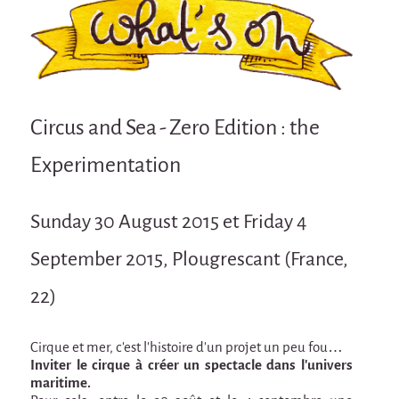
Attraction Capillaire
BLANC
Courbatures
Muscle Pain
Circus and Sea - Zero Edition : the
La Brise de la Pastille
Experimentation
L'âne & la carotte
Les maîtres du désordre
Sunday 30 August 2015 et Friday 4
L'essaim - participative project surrounding
La Brise de la Pastille
September 2015, Plougrescant (France,
Mad in Finland
22)
Sans-culotte
Sans-culotte
Cirque et mer, c’est l’histoire d’un projet un peu fou…
Inviter le cirque à créer un spectacle dans l’univers
New productions
maritime.