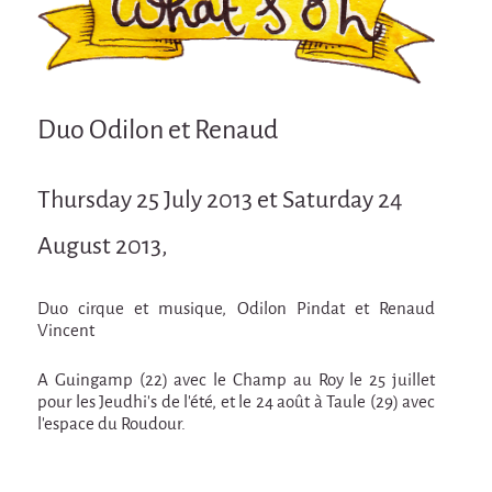
Attraction Capillaire
BLANC
Courbatures
Duo Odilon et Renaud
Muscle Pain
La Brise de la Pastille
Thursday 25 July 2013 et Saturday 24
L'âne & la carotte
August 2013,
Les maîtres du désordre
L'essaim - participative project surrounding
La Brise de la Pastille
Duo cirque et musique, Odilon Pindat et Renaud
Vincent
Mad in Finland
A Guingamp (22) avec le Champ au Roy le 25 juillet
Sans-culotte
pour les Jeudhi's de l'été, et le 24 août à Taule (29) avec
l'espace du Roudour.
Sans-culotte
New productions